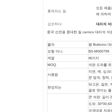
모든 제품
통제되는 질:
에 의하여
강조하다:
대리석 석
중국 선전용 중대한 질 carnico 대리석 석
물자
왕 Botticino
모형 아니.
BS-M000799
색깔
베이지
MOQ.
석판 도와를 위한
지면, 벽, 싱크
사용법
문 덮개, 창턱, 
닦고은, 갈은, 자연
완성되는
끌로 깎이는 물
큰 석판: 길이 22
도와: 30*30,60
규격대로 자르는: 4