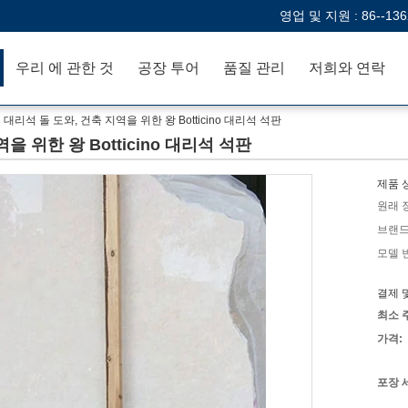
영업 및 지원 :
86--13
우리 에 관한 것
공장 투어
품질 관리
저희와 연락
대리석 돌 도와, 건축 지역을 위한 왕 Botticino 대리석 석판
 위한 왕 Botticino 대리석 석판
제품 
원래 
브랜드
모델 
결제 
최소 
가격:
포장 