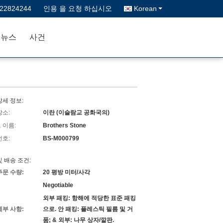
622824244
인용 을 요청 하십시오
Korean
뉴스
사건
상세 정보:
장소:
이란 (이슬람교 공화국의)
 이름:
Brothers Stone
번호:
BS-M000799
및 배송 조건:
주문 수량:
20 평방 미터/사각
Negotiable
외부 패킹: 항해에 적당한 표준 패킹
세부 사항:
으로. 안 패킹: 플레스틱 필름 및 거
품; & 외부: 나무 상자/깔판.