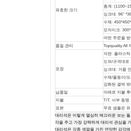
층계: (1100~150
유효한 크기:
싱크대: 96" *36”,
수채: 450*450*
모자이크: 300*3
어떤 주문을 받
품질 관리
Topqualit
석판: 플라스틱
도와/규격대로 
포장
싱크대: 거품 
수채/물동이/모
강화된 결박 
납품일
아래로 지불 후에 
지불
T/T, 서부 동맹.
표본
무료 샘플은 유
대리석은 이렇게 열심히 매끄러운 보는 돌, 
각을 주고 가장 강력하게 대리석 관심을 
대리석은 각종 색깔을 가진 연약한 감각에