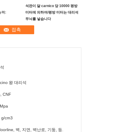
석판이 달 carnico 당 10000 평방
능력:
미터에 의하여/평방 미터는 대리석
무늬를 넣습니다
접촉
석
ticino 왕 대리석
, CNF
5Mpa
3 g/cm3
doorline, 벽, 지면, 벽난로, 기둥, 등.