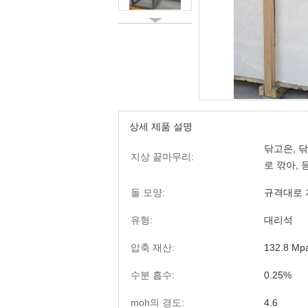
상세 제품 설명
닦고은, 닦고
지상 끝마무리:
로 깎아, 등
돌 모양:
규격대로 
유형:
대리석
압축 재산:
132.8 Mp
수분 흡수:
0.25%
moh의 경도:
4.6