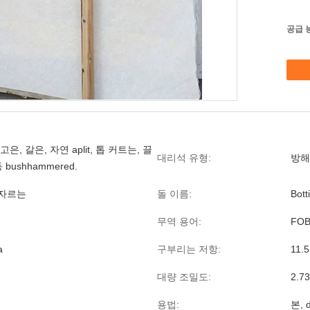
공급 
은, 갈은, 자연 aplit, 톱 커트는, 끌
대리석 유형:
방해
 bushhammered.
자르는
돌 이름:
Bot
무역 용어:
FOB
a
구부리는 저항:
11.
대량 조밀도:
2.7
용법:
본, 