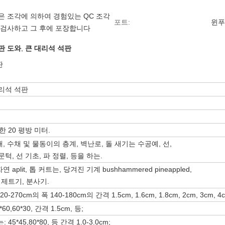
은 조각에 의하여 경험있는 QC 조각
포트:
윈푸
 검사하고 그 후에 포장합니다
판 도와
,
큰 대리석 석판
판
 대리석 석판
 20 평방 미터.
대, 수채 및 물동이의 층계, 벽난로, 돌 새기는 수공예, 선,
문턱, 선 기초, 파 정렬, 등을 하는.
 aplit, 톱 커트는, 당겨진 기계 bushhammered pineappled,
 제트기, 분사기.
0-270cm의 폭 140-180cm의 간격 1.5cm, 1.6cm, 1.8cm, 2cm, 3cm, 4
*60,60*30, 간격 1.5cm, 등;
5*45,80*80, 등 간격 1.0-3.0cm;