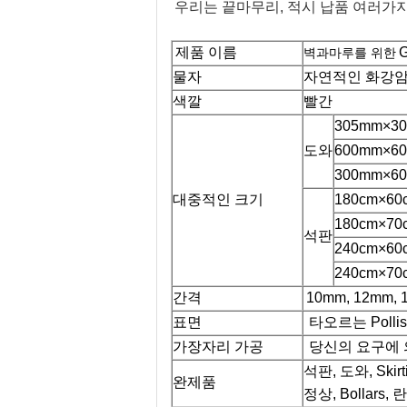
우리는 끝마무리, 적시 납품 여러가지
제품 이름
벽과마루를 위한
물자
자연적인 화강
색깔
빨간
305mm×305
도와
600mm×600
300mm×600
대중적인 크기
180cm×60
180cm×70
석판
240cm×60
240cm×70
간격
10mm, 12mm, 
표면
타오르는 Pollis
가장자리 가공
당신의 요구에 
석판, 도와, Skir
완제품
정상, Bollars