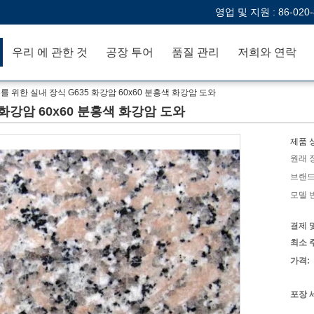
영업 및 지원 :
86-020
우리 에 관한 것
공장 투어
품질 관리
저희와 연락
를 위한 실내 장식 G635 화강암 60x60 분홍색 화강암 도와
 화강암 60x60 분홍색 화강암 도와
제품 
원래 
브랜드
모델 
결제 
최소 
가격:
포장 