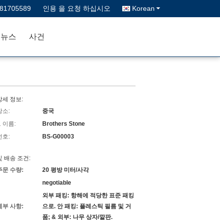
-81705589
인용 을 요청 하십시오
Korean
뉴스
사건
상세 정보:
장소:
중국
 이름:
Brothers Stone
번호:
BS-G00003
및 배송 조건:
주문 수량:
20 평방 미터/사각
negotiable
외부 패킹: 항해에 적당한 표준 패킹
세부 사항:
으로. 안 패킹: 플레스틱 필름 및 거
품; & 외부: 나무 상자/깔판.