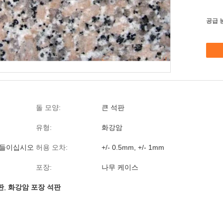
공급 
돌 모양:
큰 석판
유형:
화강암
아들이십시오
허용 오차:
+/- 0.5mm, +/- 1mm
포장:
나무 케이스
판
,
화강암 포장 석판