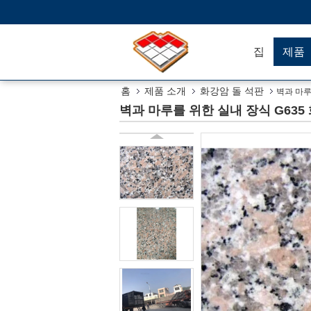
집
제품
홈
제품 소개
화강암 돌 석판
벽과 마루
벽과 마루를 위한 실내 장식 G635