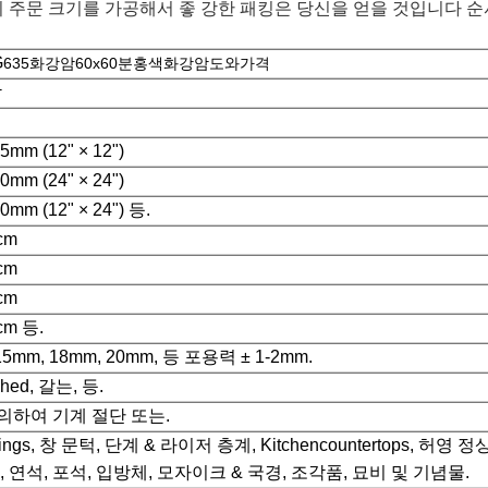
 주문 크기를 가공해서 좋 강한 패킹은 당신을 얻을 것입니다 순
G
635화강암60x60분홍색화강암도와가격
암
mm (12" × 12")
mm (24" × 24")
mm (12" × 24") 등.
cm
cm
cm
cm 등.
15mm, 18mm, 20mm, 등 포용력 ± 1-2mm.
hed, 갈는, 등.
의하여 기계 절단 또는.
tings, 창 문턱, 단계 & 라이저 층계, Kitchencountertops, 허영 정
, 란, 연석, 포석, 입방체, 모자이크 & 국경, 조각품, 묘비 및 기념물.