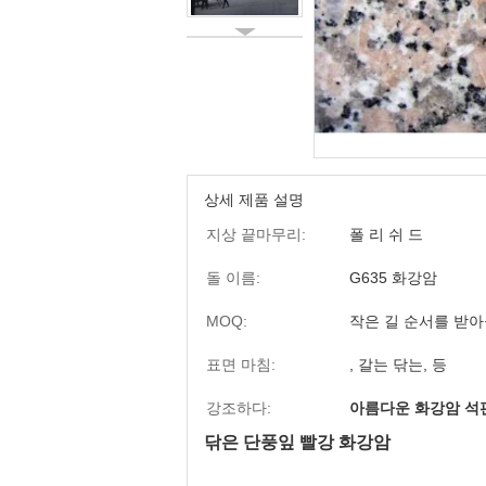
상세 제품 설명
지상 끝마무리:
폴 리 쉬 드
돌 이름:
G635 화강암
MOQ:
작은 길 순서를 받
표면 마침:
, 갈는 닦는, 등
강조하다:
아름다운 화강암 석
닦은 단풍잎 빨강 화강암