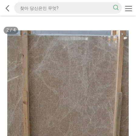
2
/
4