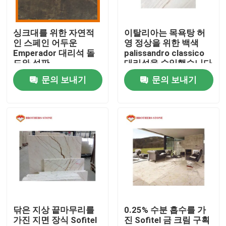
공장 투어
싱크대를 위한 자연적
이탈리아는 목욕탕 허
인 스페인 어두운
영 정상을 위한 백색
Emperador 대리석 돌
palissandro classico
품질 관리
도와 석판
대리석을 수입했습니다
문의 보내기
문의 보내기
저희와 연락
뉴스
사건
인용 을 요청 하십시오
닦은 지상 끝마무리를
0.25% 수분 흡수를 가
가진 지면 장식 Sofitel
진 Sofitel 금 크림 구획
화강암 돌 석판