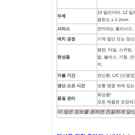
10 밀리미터, 12 밀
두께
용한도 ± 1-2mm.
서피스
연마되는 폴리시드, 
에치 공정
기계 절단 또는 당신
평판, 타일, 스커팅
완성품
탑, 볼라스, 기둥, 
지.
지불 기간
전신환, L/C (신용장
생산 소요 시간
보통 명령 뒤에 있는
최상품!
품질 관리
모든 제품은 포장되기
더 많은 정보를 원하면 친절하게 당