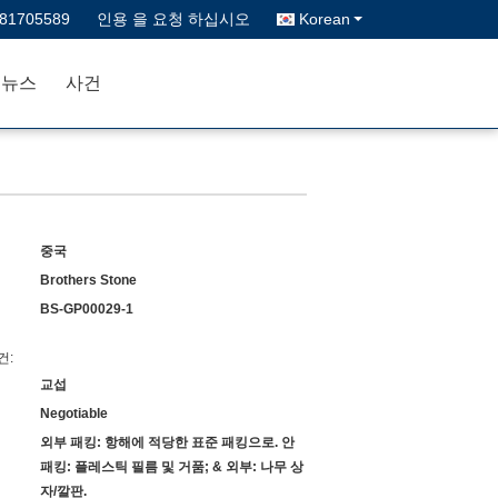
-81705589
인용 을 요청 하십시오
Korean
뉴스
사건
중국
Brothers Stone
BS-GP00029-1
건:
교섭
Negotiable
외부 패킹: 항해에 적당한 표준 패킹으로. 안
패킹: 플레스틱 필름 및 거품; & 외부: 나무 상
자/깔판.