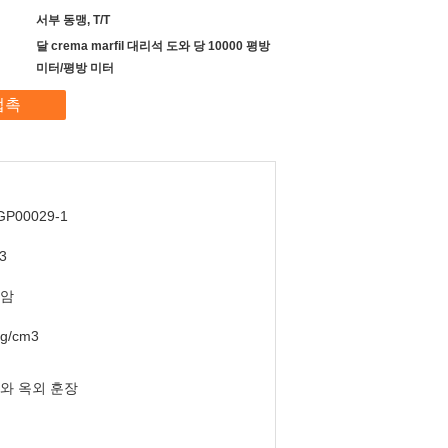
서부 동맹, T/T
달 crema marfil 대리석 도와 당 10000 평방
미터/평방 미터
접촉
GP00029-1
3
암
1g/cm3
와 옥외 훈장