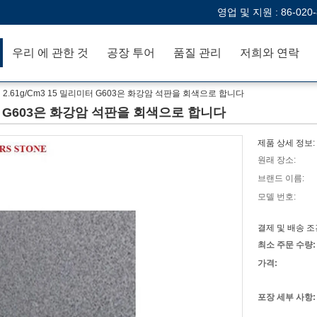
영업 및 지원 :
86-020
우리 에 관한 것
공장 투어
품질 관리
저희와 연락
 2.61g/Cm3 15 밀리미터 G603은 화강암 석판을 회색으로 합니다
미터 G603은 화강암 석판을 회색으로 합니다
제품 상세 정보:
원래 장소:
브랜드 이름:
모델 번호:
결제 및 배송 조
최소 주문 수량:
가격:
포장 세부 사항: