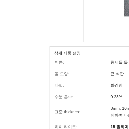
상세 제품 설명
이름:
형제들 돌
돌 모양:
큰 석판
타입:
화강암
수분 흡수:
0.28%
8mm, 10
표준 thicknes:
의하여 다
하이 라이트:
15 밀리