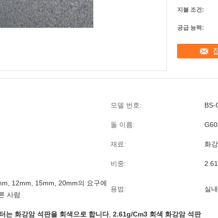
지불 조건:
공급 능력:
모델 번호:
BS-
돌 이름:
G60
재료:
화강
비중:
2.6
mm, 12mm, 15mm, 20mm의 요구에
용법:
실내
른 사람
미터는 화강암 석판을 회색으로 합니다
,
2.61g/Cm3 회색 화강암 석판