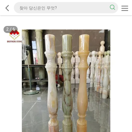
2
/
6