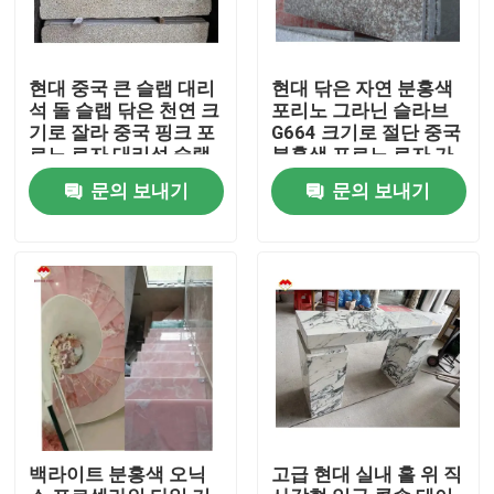
현대 중국 큰 슬랩 대리
현대 닦은 자연 분홍색
석 돌 슬랩 닦은 천연 크
포리노 그라닌 슬라브
기로 잘라 중국 핑크 포
G664 크기로 절단 중국
르노 로자 대리석 슬랩
분홍색 포르노 로자 가
격
문의 보내기
문의 보내기
홈
회사 소개
백라이트 분홍색 오닉
고급 현대 실내 홀 위 직
접촉