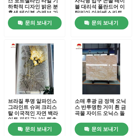
스 포르셀라인 타일 기
사각형 입구 콘솔 테이
하학적 디자인 밝은 분
블 대리석 폴란드어 이
홍색 테이블 슬래브 가
탈리아 아라베스카토
제품 소개
격 도매 투명한 분홍색
대리석 기판 스탠드 대
문의 보내기
문의 보내기
오닉스 계단
리석
화강암 돌 석판
화강암 돌 도와
닦은 화강암 돌
타오른 화강암 돌
브라질 투명 알파인스
소매 후광 금 정맥 오닉
그라인트 슈퍼 크리스
스 반투명한 거미 흰 금
탈 이국적인 자연 백라
곡물 자이드 오닉스 돌
대리석 돌 석판
이트 파타고니아 쿼츠
이트 돌 벽 패널
문의 보내기
문의 보내기
대리석 돌 도와