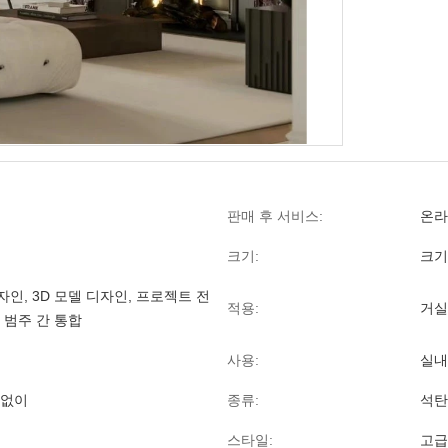
판매 후 서비스:
온라
크기:
크기
인, 3D 모델 디자인, 프로젝트 전
적용:
거실
 범주 간 통합
사용:
실내
 없이
종류:
석탄
스타일:
고급