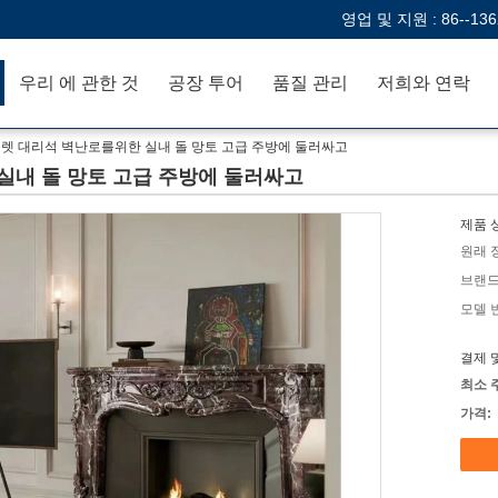
영업 및 지원 :
86--13
우리 에 관한 것
공장 투어
품질 관리
저희와 연락
렛 대리석 벽난로를위한 실내 돌 망토 고급 주방에 둘러싸고
실내 돌 망토 고급 주방에 둘러싸고
제품 
원래 
브랜드
모델 
결제 
최소 
가격: