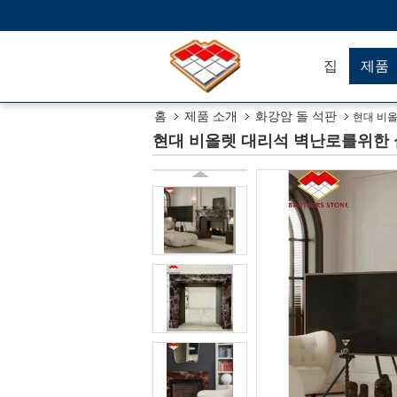
집
제품
홈
제품 소개
화강암 돌 석판
현대 비올
현대 비올렛 대리석 벽난로를위한 