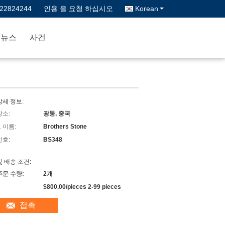
622824244
인용 을 요청 하십시오
Korean
뉴스
사건
상세 정보:
장소:
광둥, 중국
 이름:
Brothers Stone
번호:
BS348
및 배송 조건:
주문 수량:
2개
$800.00/pieces 2-99 pieces
접촉