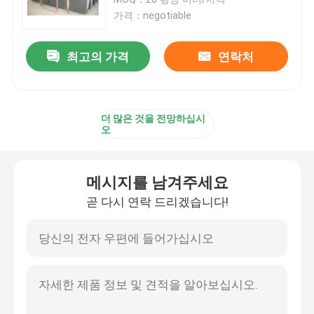
가격：negotiable
화강암 돌 도와
최고의 가격
연락처
닦은 화강암 돌
더 많은 것을 전망하십시
타오른 화강암 돌
오
대리석 돌 석판
메시지를 남겨주세요
곧 다시 연락 드리겠습니다!
대리석 돌 도와
백색 대리석 돌
베이지 대리석 석판