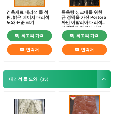
건축재료 대리석 돌 석
목욕탕 싱크대를 위한
판, 밝은 베이지 대리석
금 정맥을 가진 Portoro
도와 표준 크기
까만 이탈리아 대리석을
규격대로 자르십시오
최고의 가격
최고의 가격
연락처
연락처
대리석 돌 도와
(35)