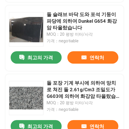
돌 슬래브 바닥 도와 포석 기둥이
파당에 의하여 Dunkel G654 화강
암 타올랐습니다
MOQ：20 평방 미터/사각
가격：negotiable
최고의 가격
연락처
돌 포장 기계 부시에 의하여 망치
로 쳐진 돌 2.61g/Cm3 조밀도가
G603에 의하여 화강암 타올랐습
니다
MOQ：20 평방 미터/사각
가격：negotiable
최고의 가격
연락처