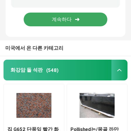
목제 정맥 대리석
비취 오닉스 석판
미국에서 온 다른 카테고리
인공 석 영 돌
인공 배양 돌
화강암 돌 석판
(548)
자연적인 돌 싱크대
자연적인 돌 벽난로
물 분출 큰 메달
집 G652 단풍잎 빨간 화
Pollished는/몽골 까만