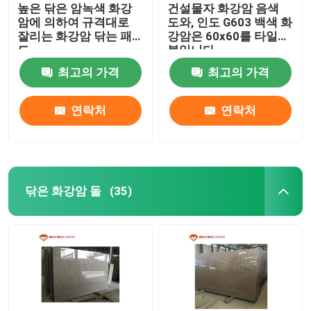
높은 닦은 암녹색 화강
건설물자 화강암 음색
암에 의하여 규격대로
도와, 인도 G603 백색 화
잘리는 화강암 닦는 패
강암은 60x60를 타일을
드
붙입니다
최고의 가격
최고의 가격
연락처
연락처
닦은 화강암 돌
(35)