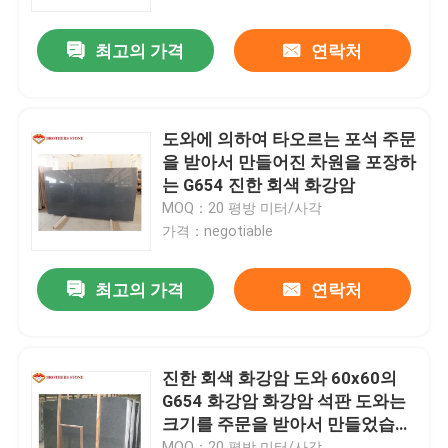
최고의 가격
연락처
공장 투어
품질 관리
도와에 의하여 타오르는 포석 주문
을 받아서 만들어진 차원을 포장하
저희와 연락
는 G654 진한 회색 화강암
MOQ：20 평방 미터/사각
가격：negotiable
뉴스
최고의 가격
연락처
사건
인용 을 요청 하십시오
진한 회색 화강암 도와 60x60의
G654 화강암 화강암 석판 도와는
크기를 주문을 받아서 만들었습니
화강암 돌 석판
다
MOQ：20 평방 미터/사각